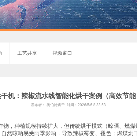
动
工艺共享
视频窗口
烘干机：辣椒流水线智能化烘干案例（高效节能
发布者： 奥伯特烘干 时间：2026/5/6 8:33:53
物，种植规模持续扩大，但传统烘干模式（晾晒、燃煤
。自然晾晒易受雨季影响，导致辣椒霉变、褪色；燃煤烘