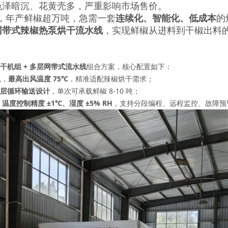
色泽暗沉、花黄壳多，严重影响市场售价。
年产鲜椒超万吨，急需一套
连续化、智能化、低成本
的
网带式辣椒热泵烘干流水线
，实现鲜椒从进料到干椒出料
干机组 + 多层网带式流水线
组合方案，核心配置如下：
机，
最高出风温度 75℃
，精准适配辣椒烘干需求；
5 层循环输送设计
，单次可承载鲜椒 8-10 吨；
，
温度控制精度 ±1℃、湿度 ±5% RH
，支持分段编程、远程监控、故障预