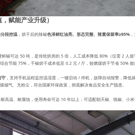
值，赋能产业升级）
准分段控温
，烘干后的辣椒
色泽鲜红油亮、形态完整、辣素保留率≥95%
，
。
鲜椒可达 50 吨，是传统烘房的 5 倍，人工成本降低 80%（仅需 2 人
综合节能 75%，干椒烘干成本低至 0.2 元 / 斤，较燃煤烘干节省 50% 
值守
，支持手机远程监控温湿度，一键启动 / 停机，故障自动报警，降低
煤烟气、无粉尘，符合国家环保政策，彻底解决食品安全生产隐患。
，耐高温、耐腐蚀，使用寿命可达 10 年以上；可适配朝天椒、线椒、小