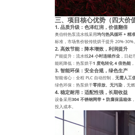
三、项目核心优势（四大价
1. 品质升级：色泽红润，价值翻倍
奥伯特热泵流水线采用
均匀热风循环 + 精
标准，市场售价较传统烘干提升 20%-30%
2. 高效节能：降本增效，利润提升
产能提升：流水线
24 小时连续作业
，日处理
能耗降低：热泵烘干
1 度电转化 4 倍热能
，
3. 智能环保：安全合规，绿色生产
智能省心：全程 PLC 自动控制，
无需人工
绿色环保：热泵烘干
零排放、无污染
，无燃
4. 稳定耐用：适配性强，长期收益
设备采用
304 不锈钢网带 + 防腐保温箱体
投入成本。