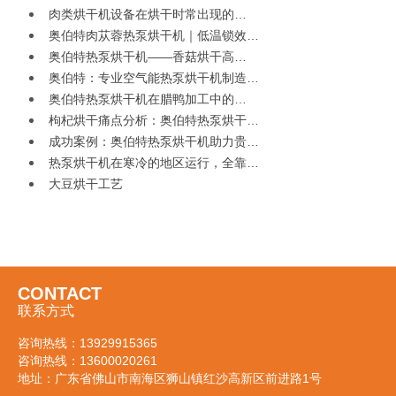
肉类烘干机设备在烘干时常出现的…
奥伯特肉苁蓉热泵烘干机｜低温锁效…
奥伯特热泵烘干机——香菇烘干高…
奥伯特：专业空气能热泵烘干机制造…
奥伯特热泵烘干机在腊鸭加工中的…
枸杞烘干痛点分析：奥伯特热泵烘干…
成功案例：奥伯特热泵烘干机助力贵…
热泵烘干机在寒冷的地区运行，全靠…
大豆烘干工艺
CONTACT
联系方式
咨询热线：
13929915365
咨询热线：
13600020261
地址：广东省佛山市南海区狮山镇红沙高新区前进路1号