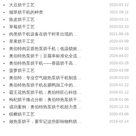
大豆烘干工艺
2020-03-12
烟草烘干机的种类
2021-09-11
陈皮烘干工艺
2020-03-11
草莓烘干工艺
2020-03-10
肉类烘干机设备在烘干时常出现的…
2021-06-18
草果烘干工艺
2020-03-09
奥伯特肉苁蓉热泵烘干机｜低温锁效…
2026-04-20
奥伯特热泵烘干｜豆腐串标准化全流…
2026-04-07
奥伯特热泵烘干机——香菇烘干高…
2026-03-28
菠萝烘干工艺
2020-03-09
奥伯特：专业空气能热泵烘干机制造…
2026-03-03
奥伯特热泵烘干机在腊鸭加工中的…
2026-01-22
霸王花热泵烘干机：奥伯特匠心科技…
2026-01-12
枸杞烘干痛点分析：奥伯特热泵烘干…
2026-01-06
成功案例：奥伯特热泵烘干机助力贵…
2025-12-24
槟榔烘干工艺
2020-03-06
做热泵烘干，要牢记这些影响物料烘…
2019-02-14