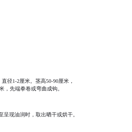
1-2厘米。茎高50-90厘米，
6毫米，先端拳卷或弯曲成钩。
至呈现油润时，取出晒干或烘干。