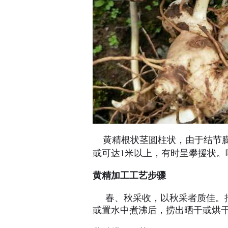
黄精根状茎圆柱状，由于结节膨大
或可达1米以上，有时呈攀援状。叶
黄精加工工艺步骤
春、秋采收，以秋采者质佳。挖
或置水中煮沸后，捞出晒干或烘