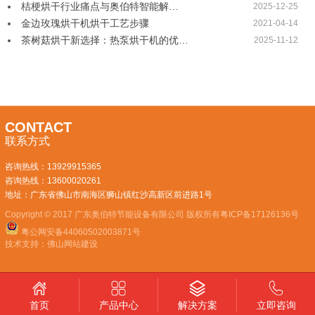
桔梗烘干行业痛点与奥伯特智能解…
2025-12-25
金边玫瑰烘干机烘干工艺步骤
2021-04-14
茶树菇烘干新选择：热泵烘干机的优…
2025-11-12
CONTACT
联系方式
咨询热线：
13929915365
咨询热线：
13600020261
地址：广东省佛山市南海区狮山镇红沙高新区前进路1号
Copyright © 2017 广东奥伯特节能设备有限公司 版权所有
粤ICP备17126136号
粤公网安备44060502003871号
技术支持：
佛山网站建设
产品中心
解决方案
立即咨询
首页