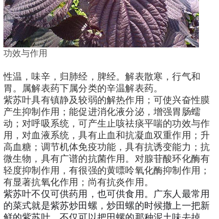
功效与作用
性温，味辛，归肺经，脾经。
解表散寒，行气和
胃。属解表药下属分类的辛温解表药。
紫苏叶具有镇静及较弱的解热作用；可使兴奋性膜
产生抑制作用；能促进消化液分泌，增强胃肠蠕
动；对呼吸系统，可产生止咳祛痰平喘的功效与作
用，对血液系统，具有止血和抗凝血双重作用；升
高血糖；调节机体免疫功能，具有抗诱变能力；抗
微生物，具有广谱的抗菌作用。对腺苷酸环化酶有
轻度抑制作用，有很强的黄嘌呤氧化酶抑制作用；
有显著抗氧化作用；尚有抗炎作用。
紫苏叶不仅可供药用，也可供食用。广东人最常用
的菜式就是紫苏炒田螺，炒田螺的时候撒上一把新
鲜的紫苏叶，不仅可以把田螺的那种泥土味去掉，