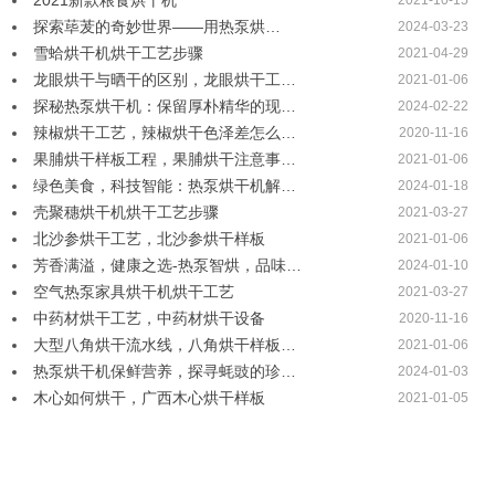
2021新款粮食烘干机
2021-10-15
探索荜茇的奇妙世界——用热泵烘…
2024-03-23
雪蛤烘干机烘干工艺步骤
2021-04-29
龙眼烘干与晒干的区别，龙眼烘干工…
2021-01-06
探秘热泵烘干机：保留厚朴精华的现…
2024-02-22
辣椒烘干工艺，辣椒烘干色泽差怎么…
2020-11-16
果脯烘干样板工程，果脯烘干注意事…
2021-01-06
绿色美食，科技智能：热泵烘干机解…
2024-01-18
壳聚穗烘干机烘干工艺步骤
2021-03-27
北沙参烘干工艺，北沙参烘干样板
2021-01-06
芳香满溢，健康之选-热泵智烘，品味…
2024-01-10
空气热泵家具烘干机烘干工艺
2021-03-27
中药材烘干工艺，中药材烘干设备
2020-11-16
大型八角烘干流水线，八角烘干样板…
2021-01-06
热泵烘干机保鲜营养，探寻蚝豉的珍…
2024-01-03
木心如何烘干，广西木心烘干样板
2021-01-05