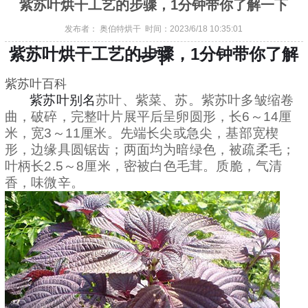
紫苏叶烘干工艺的步骤，1分钟带你了解一下
发布者： 奥伯特烘干 时间：2023/6/18 10:35:01
紫苏叶烘干工艺的步骤，1分钟带你了解
一下
紫苏叶百科
紫苏叶别名
苏叶、紫菜、苏。
紫苏叶多皱缩卷
曲，破碎，完整叶片展平后呈卵圆形，长6～14厘
米，宽3～11厘米。先端长尖或急尖，基部宽楔
形，边缘具圆锯齿；两面均为暗绿色，被疏柔毛；
叶柄长2.5～8厘米，密被白色毛茸。质脆，气清
香，味微辛。