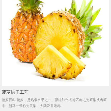
菠萝烘干工艺
菠萝百科 菠萝，是热带水果之一。福建和台湾地区称之为旺梨或者旺
来，新马一带称为黄梨，大陆及香港称...