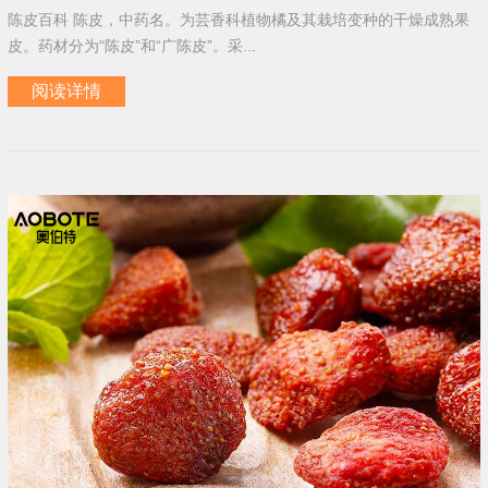
陈皮百科 陈皮，中药名。为芸香科植物橘及其栽培变种的干燥成熟果
皮。药材分为“陈皮”和“广陈皮”。采...
阅读详情