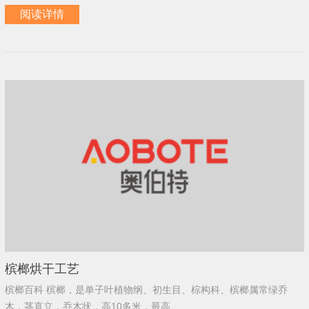
阅读详情
槟榔烘干工艺
槟榔百科 槟榔，是单子叶植物纲、初生目、棕构科、槟榔属常绿乔
木，茎直立，乔木状，高10多米，最高...