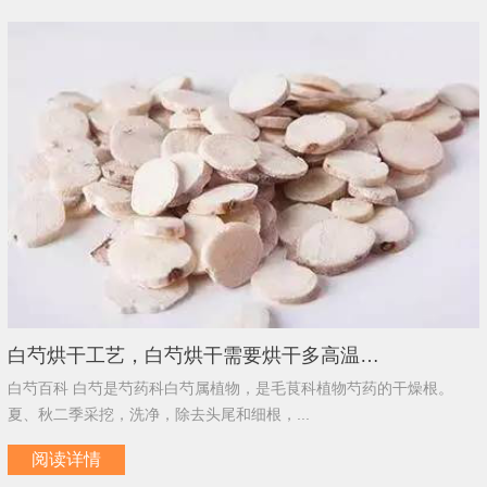
白芍烘干工艺，白芍烘干需要烘干多高温…
白芍百科 白芍是芍药科白芍属植物，是毛茛科植物芍药的干燥根。
夏、秋二季采挖，洗净，除去头尾和细根，...
阅读详情