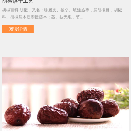
胡椒烘干工艺
胡椒百科 胡椒，又名：昧履支、披垒、坡洼热等，属胡椒目，胡椒
科、胡椒属木质攀援藤本；茎、枝无毛，节...
阅读详情