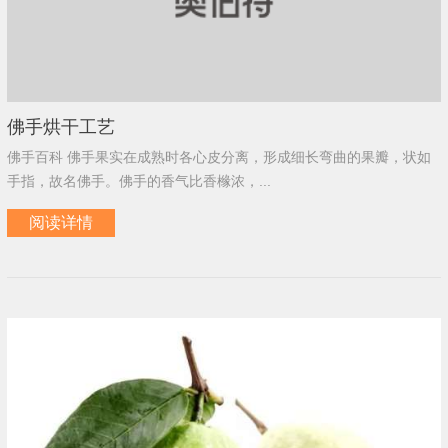
佛手烘干工艺
佛手百科 佛手果实在成熟时各心皮分离，形成细长弯曲的果瓣，状如
手指，故名佛手。佛手的香气比香橼浓，...
阅读详情