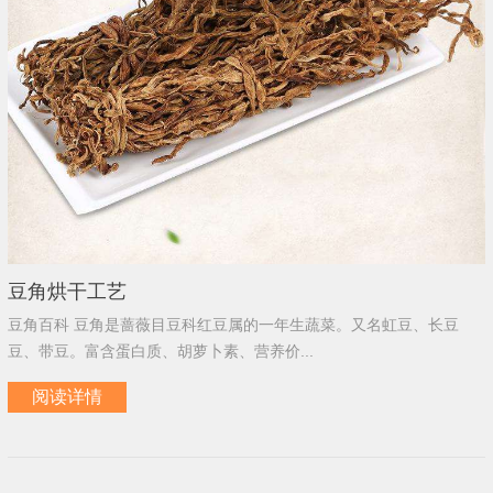
豆角烘干工艺
豆角百科 豆角是蔷薇目豆科红豆属的一年生蔬菜。又名虹豆、长豆
豆、带豆。富含蛋白质、胡萝卜素、营养价...
阅读详情