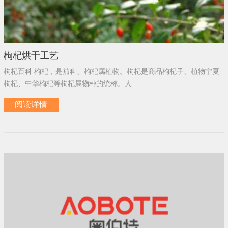
枸杞烘干工艺
枸杞百科 枸杞，是茄科、枸杞属植物。枸杞是商品枸杞子、植物宁夏
枸杞、中华枸杞等枸杞属物种的统称。人...
阅读详情