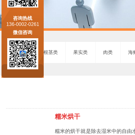
咨询热线
136-0002-0261
微信咨询
花叶类
根茎类
果实类
肉类
海
糯米烘干
糯米的烘干就是除去湿米中的自由水