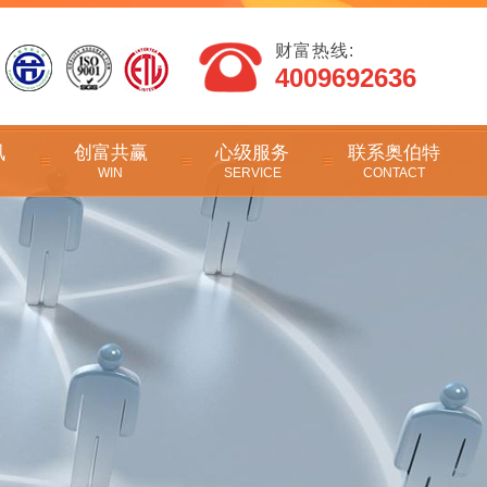
财富热线:
4009692636
讯
创富共赢
心级服务
联系奥伯特
WIN
SERVICE
CONTACT